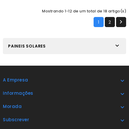
Mostrando 1-12 de um total de 18 artigo(s)

1
2

PAINEIS SOLARES
A Empresa

Informações

Morada

Subscrever
