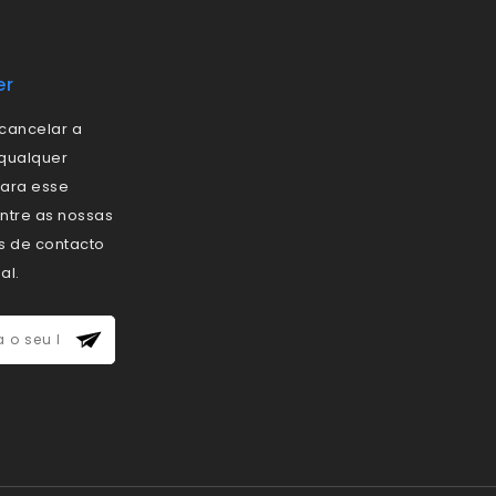
er
cancelar a
 qualquer
ara esse
ontre as nossas
s de contacto
al.