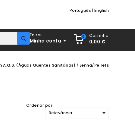
Português
|
English
Entrar
Carrinho
0
Minha conta
0,00 €
 A.Q.S. (Águas Quentes Sanitárias)
Lenha/Pellets
Ordenar por:

Relevância