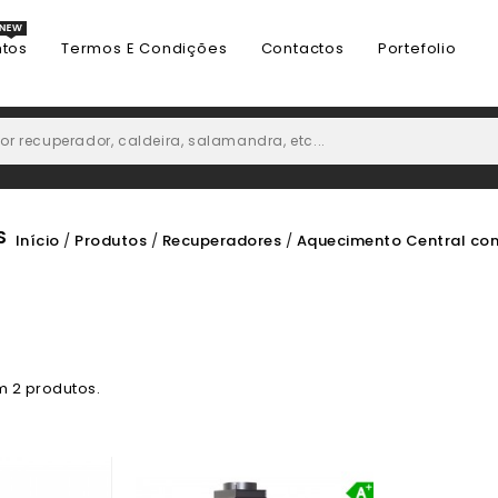
tos
Termos E Condições
Contactos
Portefolio
S
Início
Produtos
Recuperadores
Aquecimento Central com
m 2 produtos.