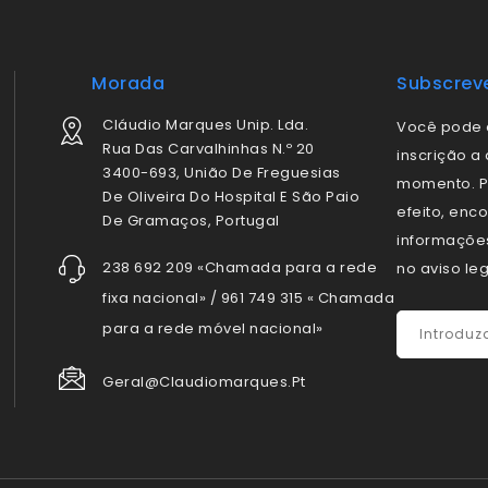
Morada
Subscrev
Cláudio Marques Unip. Lda.
Você pode 
Rua Das Carvalhinhas N.º 20
inscrição a
3400-693, União De Freguesias
momento. P
De Oliveira Do Hospital E São Paio
efeito, enc
De Gramaços, Portugal
informaçõe
238 692 209 «Chamada para a rede
no aviso leg
fixa nacional» / 961 749 315 « Chamada
para a rede móvel nacional»
Geral@claudiomarques.pt