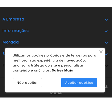
A Empresa

Informações

Morada

Subscrever

Utilizamos cookies próprios e de terceiros para
melhorar sua experiência de navegação,
FOLLOW US

analisar o tráfego do site e personalizar
conteúdo e anúncios.
Saber Mais
Não aceitar
Aceitar cookies
A Cláudio Marques tem disponível o
Livro de Reclamações
Online
.
Em caso de litígio o consumidor pode recorrer ao
Centro
Nacional de Informação e Arbitragem de Conflitos de