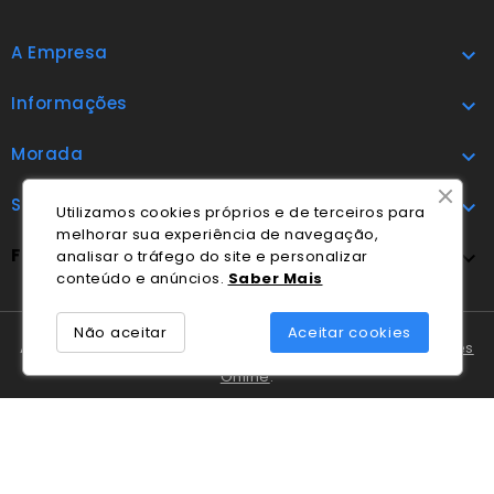
A Empresa

Informações

Morada

Subscrever

Utilizamos cookies próprios e de terceiros para
melhorar sua experiência de navegação,
FOLLOW US

analisar o tráfego do site e personalizar
conteúdo e anúncios.
Saber Mais
Não aceitar
Aceitar cookies
A Cláudio Marques tem disponível o
Livro de Reclamações
Online
.
Em caso de litígio o consumidor pode recorrer ao
Centro
Nacional de Informação e Arbitragem de Conflitos de
Consumo de Coimbra
.