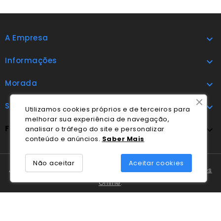
A Empresa

Informações

Morada

Subscrever

Utilizamos cookies próprios e de terceiros para
melhorar sua experiência de navegação,
FOLLOW US

analisar o tráfego do site e personalizar
conteúdo e anúncios.
Saber Mais
Não aceitar
Aceitar cookies
A Cláudio Marques tem disponível o
Livro de Reclamações
Online
.
Em caso de litígio o consumidor pode recorrer ao
Centro
Nacional de Informação e Arbitragem de Conflitos de