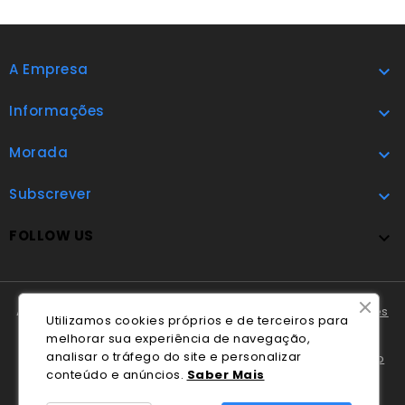
A Empresa

Informações

Morada

Subscrever

FOLLOW US

A Cláudio Marques tem disponível o
Livro de Reclamações
Utilizamos cookies próprios e de terceiros para
Online
.
melhorar sua experiência de navegação,
analisar o tráfego do site e personalizar
Em caso de litígio o consumidor pode recorrer ao
Centro
conteúdo e anúncios.
Saber Mais
Nacional de Informação e Arbitragem de Conflitos de