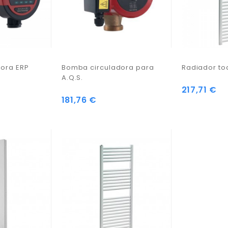
ora ERP
Bomba circuladora para
Radiador to
A.Q.S.
217,71 €
181,76 €