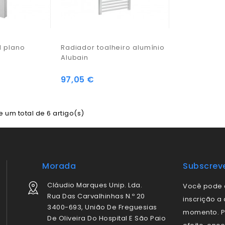
l plano
Radiador toalheiro alumínio
Alubain
97,05 €
 um total de 6 artigo(s)
Morada
Subscrev
Cláudio Marques Unip. Lda.
Você pode 
Rua Das Carvalhinhas N.º 20
inscrição a
3400-693, União De Freguesias
momento. P
De Oliveira Do Hospital E São Paio