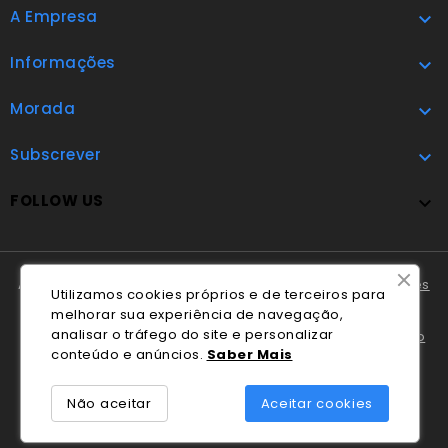
A Empresa

Informações

Morada

Subscrever

FOLLOW US

A Cláudio Marques tem disponível o
Livro de Reclamações
Utilizamos cookies próprios e de terceiros para
Online
.
melhorar sua experiência de navegação,
analisar o tráfego do site e personalizar
Em caso de litígio o consumidor pode recorrer ao
Centro
conteúdo e anúncios.
Saber Mais
Nacional de Informação e Arbitragem de Conflitos de
Consumo de Coimbra
.
Não aceitar
Aceitar cookies
© 2026 - Desenvolvido por Blek.pt