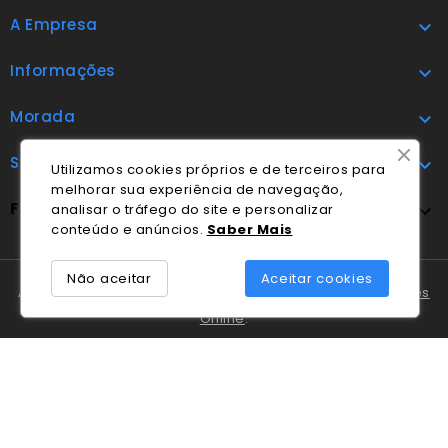
A Empresa

Informações

Morada

Subscrever

Utilizamos cookies próprios e de terceiros para
melhorar sua experiência de navegação,
FOLLOW US
analisar o tráfego do site e personalizar

conteúdo e anúncios.
Saber Mais
Não aceitar
Aceitar cookies
A Cláudio Marques tem disponível o
Livro de Reclamações
Online
.
Em caso de litígio o consumidor pode recorrer ao
Centro
Nacional de Informação e Arbitragem de Conflitos de
Consumo de Coimbra
.
© 2026 - Desenvolvido por Blek.pt