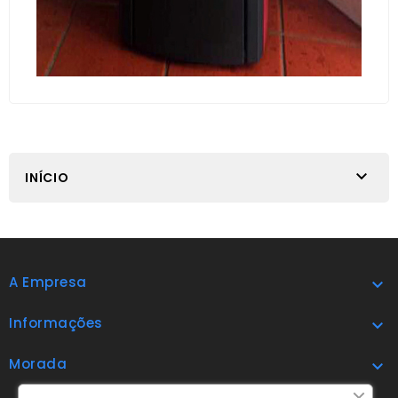

INÍCIO
A Empresa

Informações

Morada
