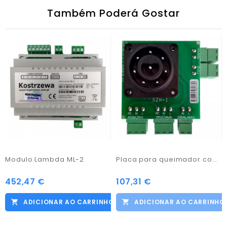
Também Poderá Gostar
Modulo Lambda ML-2
Placa para queimador com sensor (PB1)
452,47 €
107,31 €
Preço
Preço
ADICIONAR AO CARRINHO
ADICIONAR AO CARRINHO