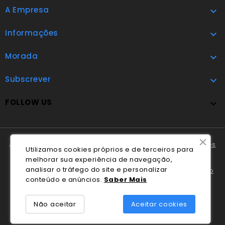
A Empresa

Informações

Morada

Subscrever

FOLLOW US

A Cláudio Marques tem disponível o
Livro de Reclamações
Utilizamos cookies próprios e de terceiros para
Online
.
melhorar sua experiência de navegação,
analisar o tráfego do site e personalizar
Em caso de litígio o consumidor pode recorrer ao
Centro
conteúdo e anúncios.
Saber Mais
Nacional de Informação e Arbitragem de Conflitos de
Consumo de Coimbra
.
Não aceitar
Aceitar cookies
© 2026 - Desenvolvido por Blek.pt