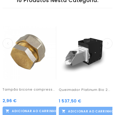
16 Produtos Nesta Categoria:
Tampão bicone compressão 22
Queimador Platinum Bio 24 KW
2,96 €
Preço
1 537,50 €
Preço
ADICIONAR AO CARRINHO
ADICIONAR AO CARRINHO