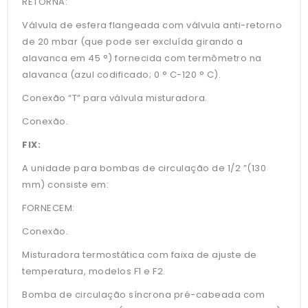
RETORNA:
Válvula de esfera flangeada com válvula anti-retorno
de 20 mbar (que pode ser excluída girando a
alavanca em 45 °) fornecida com termômetro na
alavanca (azul codificado; 0 ° C-120 ° C).
Conexão “T” para válvula misturadora.
Conexão.
FIX:
A unidade para bombas de circulação de 1/2 ”(130
mm) consiste em:
FORNECEM:
Conexão.
Misturadora termostática com faixa de ajuste de
temperatura, modelos F1 e F2.
Bomba de circulação síncrona pré-cabeada com