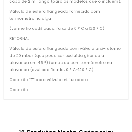
cabo de 2 m. longo (para os modelos que o incluem).
Válvula de esfera flangeada fornecida com
termômetro na alça
(vermelho codificado, faixa de 0 ° C a 120 ° C).
RETORNA:
Válvula de esfera flangeada com válvula anti-retorno
de 20 mbar (que pode ser excluída girando a
alavanca em 45 °) fornecida com termômetro na
alavanca (azul codificado; 0 ° C-120 ° C).
Conexão “T” para válvula misturadora.
Conexão.