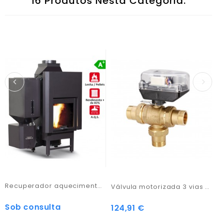
16 Produtos Nesta Categoria:
Recuperador aquecimento central automático - Carinci
Válvula motorizada 3 vias 3/4"
Sob consulta
Preço
124,91 €
Preço