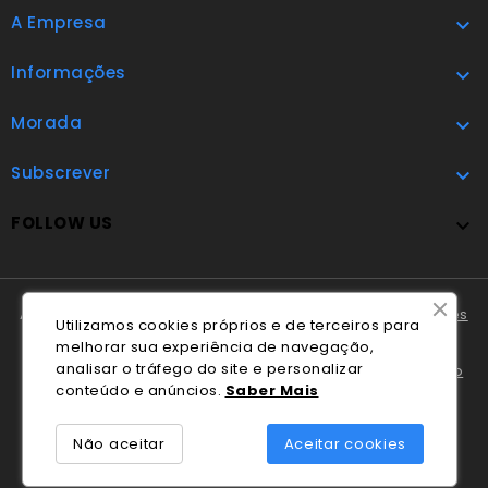
A Empresa

Informações

Morada

Subscrever

FOLLOW US

A Cláudio Marques tem disponível o
Livro de Reclamações
Utilizamos cookies próprios e de terceiros para
Online
.
melhorar sua experiência de navegação,
analisar o tráfego do site e personalizar
Em caso de litígio o consumidor pode recorrer ao
Centro
conteúdo e anúncios.
Saber Mais
Nacional de Informação e Arbitragem de Conflitos de
Consumo de Coimbra
.
Não aceitar
Aceitar cookies
© 2026 - Desenvolvido por Blek.pt