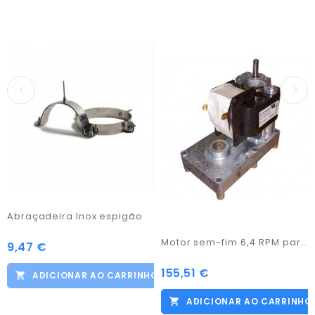
Abraçadeira Inox espigão
Motor sem-fim 6,4 RPM para queimador PB1
9,47 €
Preço
155,51 €
Preço
ADICIONAR AO CARRINHO
ADICIONAR AO CARRINHO