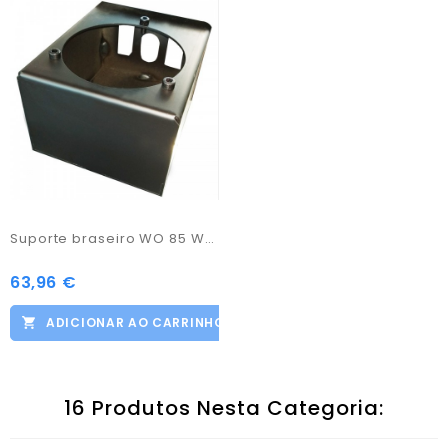
Suporte braseiro WO 85 WO115 WO135
63,96 €
Preço
ADICIONAR AO CARRINHO
16 Produtos Nesta Categoria: