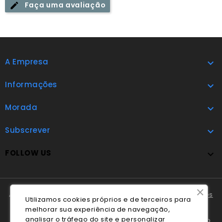
Faça uma avaliação
A Empresa

Informações

Morada

Subscrever

FOLLOW US

A Cláudio Marques tem disponível o
Livro de Reclamações
Utilizamos cookies próprios e de terceiros para
Online
.
melhorar sua experiência de navegação,
analisar o tráfego do site e personalizar
Em caso de litígio o consumidor pode recorrer ao
Centro