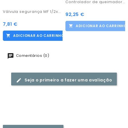
Controlador de queimador Platinum Bio 20606020201
Válvula segurança MF 1/2x7bar
92,25 €
Preço
7,81 €
Preço
ADICIONAR AO CARRINHO
ADICIONAR AO CARRINHO
Comentários (0)
Seja o primeiro a fazer uma avaliação