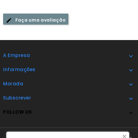
Faça uma avaliação
A Empresa

Informações

Morada

Subscrever

FOLLOW US

A Cláudio Marques tem disponível o
Livro de Reclamações