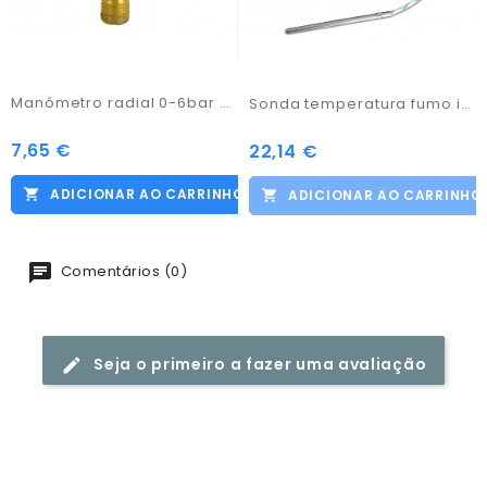
Manómetro radial 0-6bar c/ ligação 1/4"
Sonda temperatura fumo idrostufa pellets 0/500º
7,65 €
Preço
22,14 €
Preço
ADICIONAR AO CARRINHO
ADICIONAR AO CARRINHO
Comentários (0)
Seja o primeiro a fazer uma avaliação