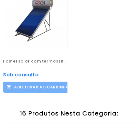
Painel solar com termossifão
Sob consulta
Preço
ADICIONAR AO CARRINHO
16 Produtos Nesta Categoria: