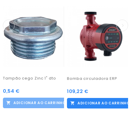
Tampão cego Zinc 1" dto
Bomba circuladora ERP
0,54 €
Preço
109,22 €
Preço
ADICIONAR AO CARRINHO
ADICIONAR AO CARRINHO