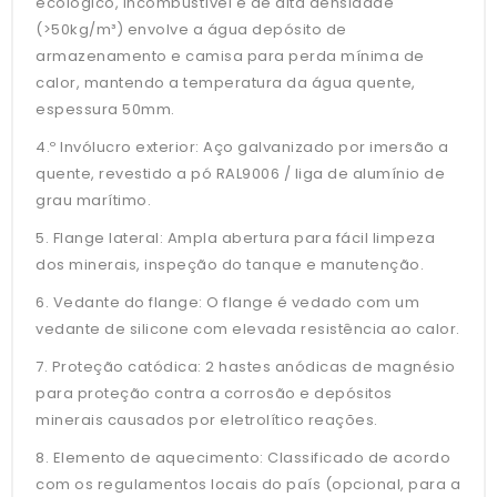
ecológico, incombustível e de alta densidade
(>50kg/m³) envolve a água depósito de
armazenamento e camisa para perda mínima de
calor, mantendo a temperatura da água quente,
espessura 50mm.
4.º Invólucro exterior: Aço galvanizado por imersão a
quente, revestido a pó RAL9006 / liga de alumínio de
grau marítimo.
5. Flange lateral: Ampla abertura para fácil limpeza
dos minerais, inspeção do tanque e manutenção.
6. Vedante do flange: O flange é vedado com um
vedante de silicone com elevada resistência ao calor.
7. Proteção catódica: 2 hastes anódicas de magnésio
para proteção contra a corrosão e depósitos
minerais causados ​​por eletrolítico reações.
8. Elemento de aquecimento: Classificado de acordo
com os regulamentos locais do país (opcional, para a