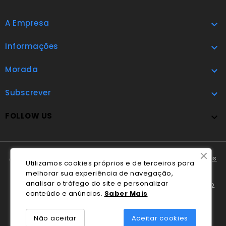
A Empresa

Informações

Morada

Subscrever

FOLLOW US

A Cláudio Marques tem disponível o
Livro de Reclamações
Utilizamos cookies próprios e de terceiros para
Online
.
melhorar sua experiência de navegação,
analisar o tráfego do site e personalizar
Em caso de litígio o consumidor pode recorrer ao
Centro
conteúdo e anúncios.
Saber Mais
Nacional de Informação e Arbitragem de Conflitos de
Consumo de Coimbra
.
Não aceitar
Aceitar cookies