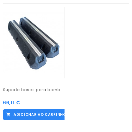
Suporte bases para bomba calor 600x130x95
66,11 €
Preço
ADICIONAR AO CARRINHO