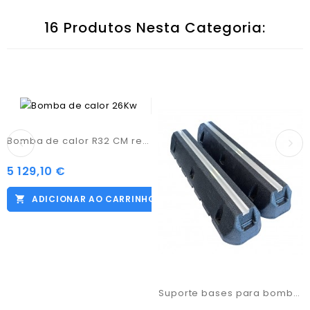
16 Produtos Nesta Categoria:
Bomba de calor R32 CM representações 26KW Trif.
5 129,10 €
Preço
ADICIONAR AO CARRINHO
Suporte bases para bomba calor 600x130x95