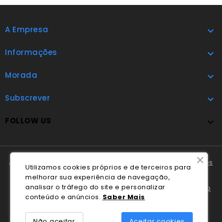
A Empresa

Informações

Morada

Subscrever

FOLLOW US

A Cláudio Marques tem disponível o
Livro de Reclamações
Utilizamos cookies próprios e de terceiros para
Online
.
melhorar sua experiência de navegação,
analisar o tráfego do site e personalizar
Em caso de litígio o consumidor pode recorrer ao
Centro
conteúdo e anúncios.
Saber Mais
Nacional de Informação e Arbitragem de Conflitos de
Consumo de Coimbra
.
Não aceitar
Aceitar cookies