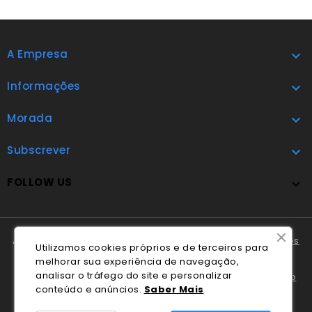
A Empresa

Informações

Morada

Subscrever

FOLLOW US

A Cláudio Marques tem disponível o
Livro de Reclamações
Utilizamos cookies próprios e de terceiros para
Online
.
melhorar sua experiência de navegação,
analisar o tráfego do site e personalizar
Em caso de litígio o consumidor pode recorrer ao
Centro
conteúdo e anúncios.
Saber Mais
Nacional de Informação e Arbitragem de Conflitos de