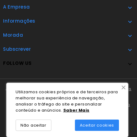
A Empresa

Informações

Morada

Subscrever

FOLLOW US

A Cláudio Marques tem disponível o
Livro de Reclamações
Utilizamos cookies próprios e de terceiros para
Online
.
melhorar sua experiência de navegação,
analisar o tráfego do site e personalizar
Em caso de litígio o consumidor pode recorrer ao
Centro
conteúdo e anúncios.
Saber Mais
Nacional de Informação e Arbitragem de Conflitos de
Consumo de Coimbra
.
Não aceitar
Aceitar cookies
© 2026 - Desenvolvido por Blek.pt