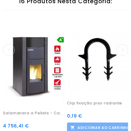
16 Produtos Nesta Categoria:
Clip fixação piso radiante
Salamandra a Pellets - Carinci Idro
0,19 €
Preço
4 756,41 €
Preço
ADICIONAR AO CARRINHO