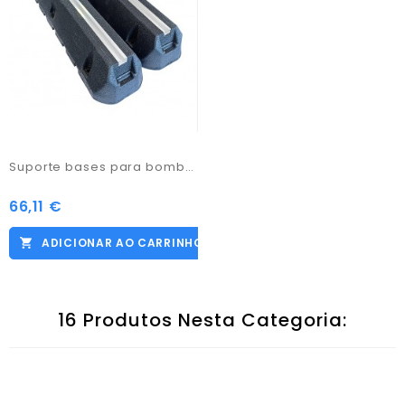
Suporte bases para bomba calor 600x130x95
66,11 €
Preço
ADICIONAR AO CARRINHO
16 Produtos Nesta Categoria: