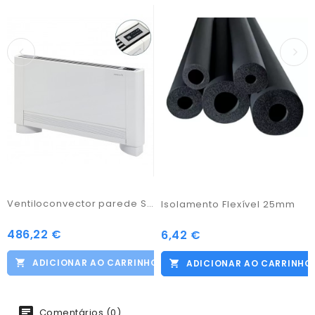
Ventiloconvector parede Silence THIN ESQ
Isolamento Flexível 25mm
486,22 €
Preço
6,42 €
Preço
ADICIONAR AO CARRINHO
ADICIONAR AO CARRINHO
Comentários (0)