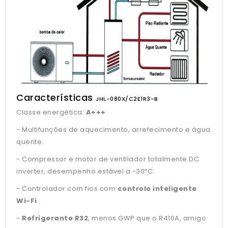
Características
JHL-080X/C2E1R3-B
Classe energética:
A+++
- Multifunções de aquecimento, arrefecimento e água
quente.
- Compressor e motor de ventilador totalmente DC
inverter, desempenho estável a -30ºC.
- Controlador com fios com
controlo inteligente
Wi-Fi
.
-
Refrigerante R32
, menos GWP que o R410A, amigo