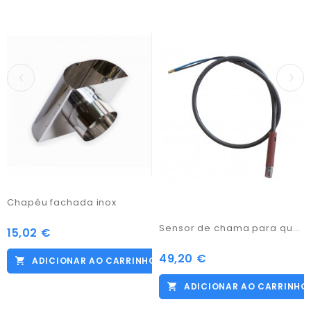
Chapéu fachada inox
Sensor de chama para queimador 220906
15,02 €
Preço
49,20 €
Preço
ADICIONAR AO CARRINHO
ADICIONAR AO CARRINHO