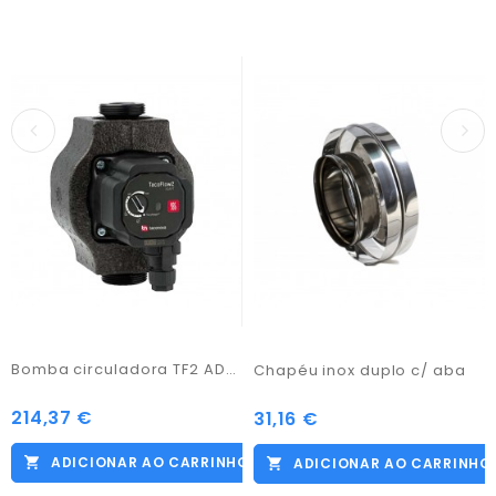
Bomba circuladora TF2 ADAPT 25-70/180
Chapéu inox duplo c/ aba
214,37 €
Preço
31,16 €
Preço
ADICIONAR AO CARRINHO
ADICIONAR AO CARRINHO