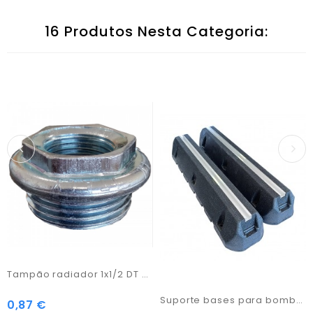
16 Produtos Nesta Categoria:
Tampão radiador 1x1/2 DT Zinc
Suporte bases para bomba calor 600x130x95
0,87 €
Preço