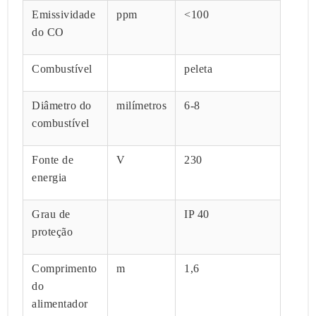
Emissividade
ppm
<100
do CO
Combustível
peleta
Diâmetro do
milímetros
6-8
combustível
Fonte de
V
230
energia
Grau de
IP 40
proteção
Comprimento
m
1,6
do
alimentador