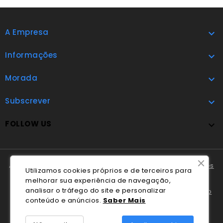
A Empresa

Informações

Morada

Subscrever

FOLLOW US

A Cláudio Marques tem disponível o
Livro de Reclamações
Utilizamos cookies próprios e de terceiros para
Online
.
melhorar sua experiência de navegação,
analisar o tráfego do site e personalizar
Em caso de litígio o consumidor pode recorrer ao
Centro
conteúdo e anúncios.
Saber Mais
Nacional de Informação e Arbitragem de Conflitos de
Consumo de Coimbra
.