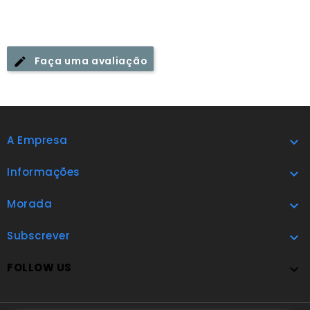
Faça uma avaliação
A Empresa

Informações

Morada

Subscrever

FOLLOW US
