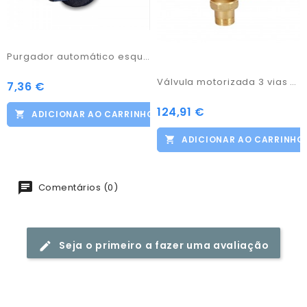
Purgador automático esquerda 1
Válvula motorizada 3 vias 3/4"
7,36 €
Preço
124,91 €
Preço
ADICIONAR AO CARRINHO
ADICIONAR AO CARRINHO
Comentários (0)
Seja o primeiro a fazer uma avaliação