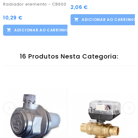
Radiador elemento - CB600
2,06 €
Preço
10,29 €
Preço
ADICIONAR AO CARRINHO
ADICIONAR AO CARRINHO
16 Produtos Nesta Categoria: