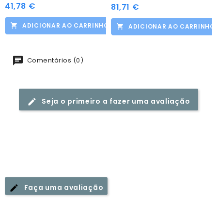
41,78 €
Preço
81,71 €
Preço
ADICIONAR AO CARRINHO
ADICIONAR AO CARRINHO
Comentários (0)
Seja o primeiro a fazer uma avaliação
Faça uma avaliação