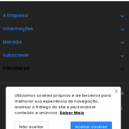
A Empresa

Informações

Morada

Subscrever

FOLLOW US

A Cláudio Marques tem disponível o
Livro de Reclamações
Utilizamos cookies próprios e de terceiros para
Online
.
melhorar sua experiência de navegação,
analisar o tráfego do site e personalizar
Em caso de litígio o consumidor pode recorrer ao
Centro
conteúdo e anúncios.
Saber Mais
Nacional de Informação e Arbitragem de Conflitos de
Consumo de Coimbra
.
Não aceitar
Aceitar cookies