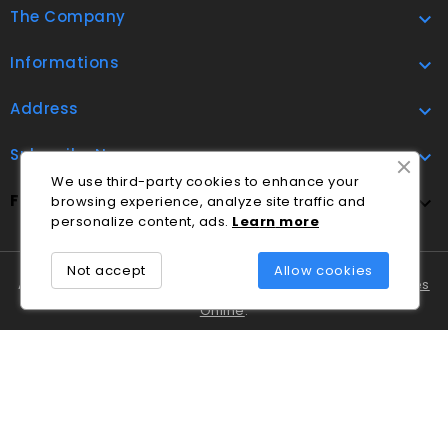
The Company

Informations

Address

Subscribe Now

We use third-party cookies to enhance your
FOLLOW US
browsing experience, analyze site traffic and

personalize content, ads.
Lea
rn
more
Not accept
Allow cookies
A Cláudio Marques tem disponível o
Livro de Reclamações
Online
.
Em caso de litígio o consumidor pode recorrer ao
Centro
Nacional de Informação e Arbitragem de Conflitos de
Consumo de Coimbra
.
© 2026 - Ecommerce software by PrestaShop™