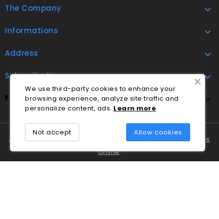
The Company

Informations

Address

Subscribe Now

We use third-party cookies to enhance your
FOLLOW US
browsing experience, analyze site traffic and

personalize content, ads.
Lea
rn
more
Not accept
Allow cookies
A Cláudio Marques tem disponível o
Livro de Reclamações
Online
.
Em caso de litígio o consumidor pode recorrer ao
Centro
Nacional de Informação e Arbitragem de Conflitos de
Consumo de Coimbra
.
© 2026 - Ecommerce software by PrestaShop™