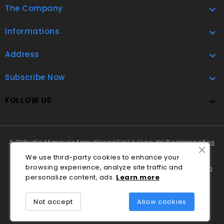
The Company

Informations

Address

Subscribe Now

FOLLOW US

A Cláudio Marques tem disponível o
Livro de Reclamações
Online
.
We use third-party cookies to enhance your
browsing experience, analyze site traffic and
Em caso de litígio o consumidor pode recorrer ao
Centro
personalize content, ads.
Lea
rn
more
Nacional de Informação e Arbitragem de Conflitos de
Consumo de Coimbra
.
Not accept
Allow cookies
© 2026 - Ecommerce software by PrestaShop™